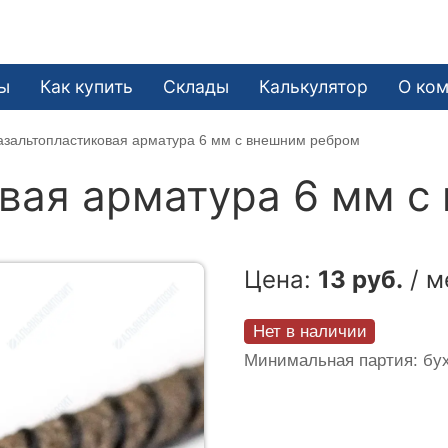
ы
Как купить
Склады
Калькулятор
О ко
азальтопластиковая арматура 6 мм с внешним ребром
вая арматура 6 мм с
Цена:
13 руб.
/ м
Нет в наличии
Минимальная партия: бух