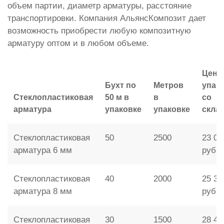
объем партии, диаметр арматуры, расстояние
транспортировки. Компания АльянсКомпозит дает
возможность приобрести любую композитную
арматуру оптом и в любом объеме.
Цена
Бухт по
Метров
упак
Стеклопластиковая
50 м в
в
со
арматура
упаковке
упаковке
скла
Стеклопластиковая
50
2500
23 00
арматура 6 мм
руб.
Стеклопластиковая
40
2000
25 30
арматура 8 мм
руб.
Стеклопластиковая
30
1500
28 46