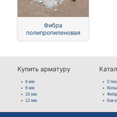
Фибра
полипропиленовая
Купить арматуру
Катал
6 мм
Стек
8 мм
Кол
10 мм
Фибр
12 мм
Как 