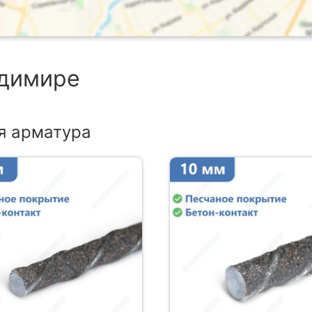
адимире
я арматура