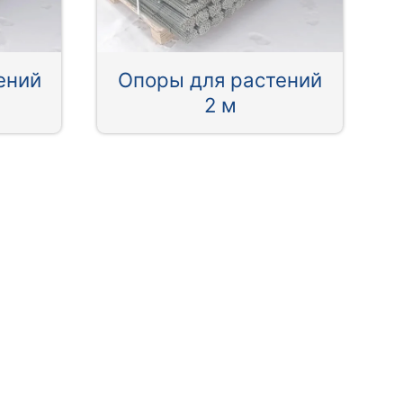
ений
Опоры для растений
2 м