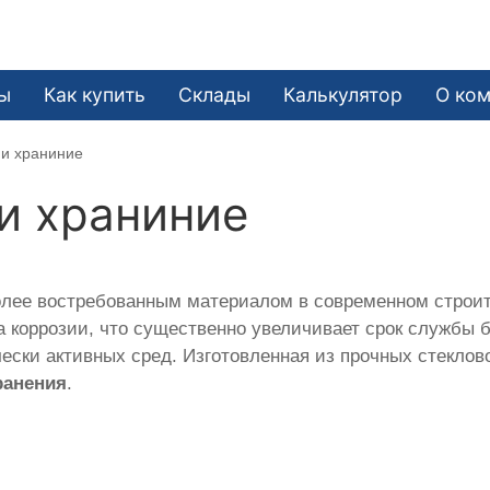
ы
Как купить
Склады
Калькулятор
О ко
 и храниние
и храниние
олее востребованным материалом в современном строит
 коррозии, что существенно увеличивает срок службы б
ски активных сред. Изготовленная из прочных стеклов
ранения
.