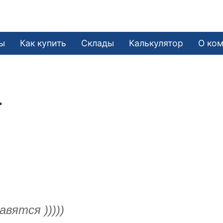
ы
Как купить
Склады
Калькулятор
О ко
.
вятся )))))