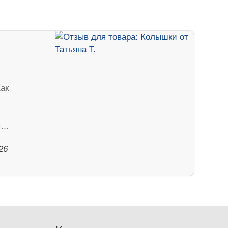
ак
тя…
26