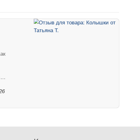
ак
тя…
26